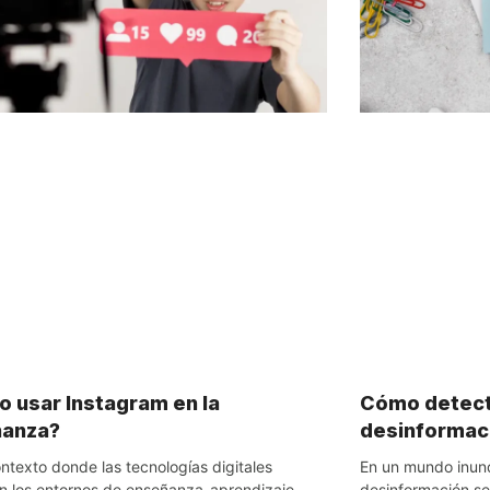
 usar Instagram en la
Cómo detecta
ñanza?
desinformació
ntexto donde las tecnologías digitales
En un mundo inund
n los entornos de enseñanza-aprendizaje,
desinformación se