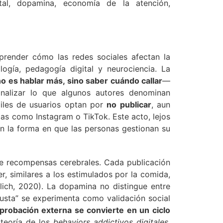
ital, dopamina, economía de la atención,
prender cómo las redes sociales afectan la
logía, pedagogía digital y neurociencia. La
no es hablar más, sino saber cuándo callar
—
nalizar lo que algunos autores denominan
les de usuarios optan por
no publicar
, aun
as como Instagram o TikTok. Este acto, lejos
 en la forma en que las personas gestionan su
de recompensas cerebrales. Cada publicación
r, similares a los estimulados por la comida,
lich, 2020). La dopamina no distingue entre
gusta” se experimenta como validación social
robación externa se convierte en un ciclo
 teoría de los
behaviors addictivos digitales
.