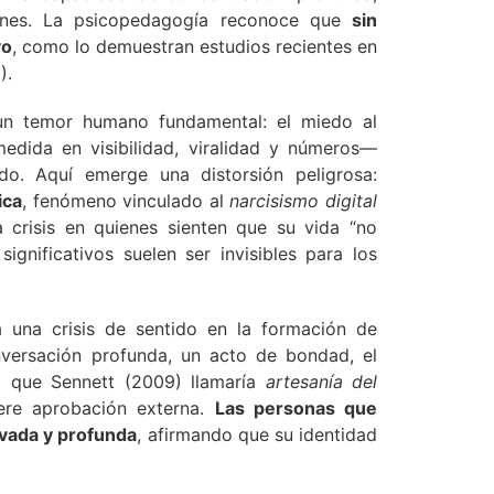
venes. La psicopedagogía reconoce que
sin
vo
, como lo demuestran estudios recientes en
).
n un temor humano fundamental: el miedo al
edida en visibilidad, viralidad y números—
do. Aquí emerge una distorsión peligrosa:
ica
, fenómeno vinculado al
narcisismo digital
 crisis en quienes sienten que su vida “no
ignificativos suelen ser invisibles para los
 una crisis de sentido en la formación de
nversación profunda, un acto de bondad, el
o que Sennett (2009) llamaría
artesanía del
iere aprobación externa.
Las personas que
ivada y profunda
, afirmando que su identidad