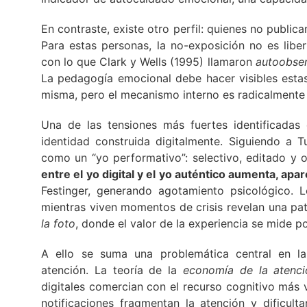
En contraste, existe otro perfil: quienes no publica
Para estas personas, la no-exposición no es libe
con lo que Clark y Wells (1995) llamaron
autoobser
La pedagogía emocional debe hacer visibles estas
misma, pero el mecanismo interno es radicalmente 
Una de las tensiones más fuertes identificadas e
identidad construida digitalmente. Siguiendo a T
como un “yo performativo”: selectivo, editado y 
entre el yo digital y el yo auténtico aumenta, apa
Festinger, generando agotamiento psicológico. 
mientras viven momentos de crisis revelan una p
la foto
, donde el valor de la experiencia se mide p
A ello se suma una problemática central en l
atención. La teoría de la
economía de la atenci
digitales comercian con el recurso cognitivo más va
notificaciones fragmentan la atención y dificul