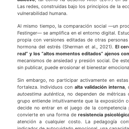
Las redes, construidas bajo los principios de la 
vulnerabilidad humana.
Al mismo tiempo, la comparación social —un proc
Festinger— se amplifica en el entorno digital. Est
propia con versiones editadas de otras personas i
hormona del estrés (Sherman et al., 2021).
El cer
real” y los “altos momentos editados” ajenos c
mecanismos de ansiedad y presión social. De est
sin publicar, puede erosionar el bienestar emociona
Sin embargo, no participar activamente en esta
fortaleza. Individuos con
alta validación interna
,
autoestima auténtica
, no dependen de métricas d
grupo entiende intuitivamente que la exposición c
decide no entrar en el juego de la competencia por
convierte en una forma de
resistencia psicológic
atención a cualquier costo. La pedagogía con
indicador de autocuidado emocional, una capacida