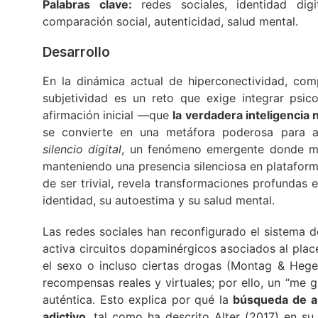
Palabras clave:
redes sociales, identidad dig
comparación social, autenticidad, salud mental.
Desarrollo
En la dinámica actual de hiperconectividad, com
subjetividad es un reto que exige integrar psico
afirmación inicial —que
la verdadera inteligencia 
se convierte en una metáfora poderosa para a
silencio digital
, un fenómeno emergente donde mi
manteniendo una presencia silenciosa en plataform
de ser trivial, revela transformaciones profundas
identidad, su autoestima y su salud mental.
Las redes sociales han reconfigurado el sistema 
activa circuitos dopaminérgicos asociados al place
el sexo o incluso ciertas drogas (Montag & Hege
recompensas reales y virtuales; por ello, un “me 
auténtica. Esto explica por qué la
búsqueda de ap
adictivo
, tal como ha descrito Alter (2017) en su