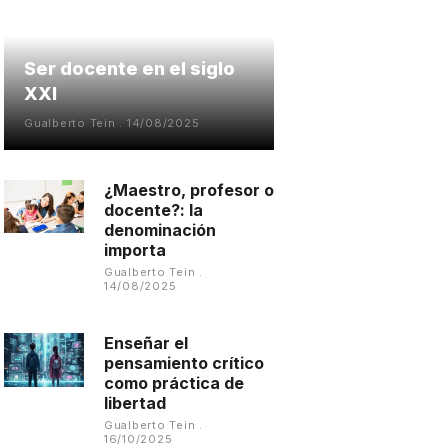
Ser docente en el siglo
XXI
Gualberto Tein
14/08/2025
¿Maestro, profesor o
docente?: la
denominación
importa
Gualberto Tein
14/08/2025
Enseñar el
pensamiento crítico
como práctica de
libertad
Gualberto Tein
16/10/2025