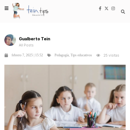
Gualberto Tein
All Posts
,
febrero 7, 2025 | 15:52
25 visitas
Pedagogía
Tips educativos