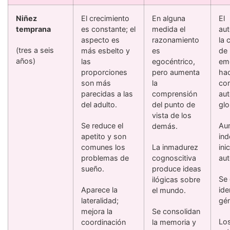
Niñez
El crecimiento
En alguna
El
temprana
es constante; el
medida el
au
aspecto es
razonamiento
la
(tres a seis
más esbelto y
es
de 
años)
las
egocéntrico,
em
proporciones
pero aumenta
ha
son más
la
com
parecidas a las
comprensión
aut
del adulto.
del punto de
glo
vista de los
Se reduce el
Au
demás.
apetito y son
ind
comunes los
La inmadurez
ini
problemas de
cognoscitiva
aut
sueño.
produce ideas
Se 
ilógicas sobre
Aparece la
ide
el mundo.
lateralidad;
gén
mejora la
Se consolidan
Lo
coordinación
la memoria y