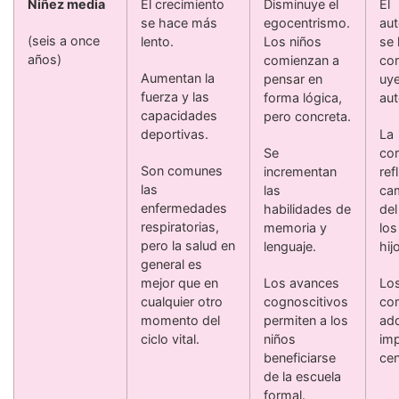
Niñez media
El crecimiento
Disminuye el
El
se hace más
egocentrismo.
au
(seis a once
lento.
Los niños
se
años)
comienzan a
com
Aumentan la
pensar en
uye
fuerza y las
forma lógica,
aut
capacidades
pero concreta.
deportivas.
La
Se
cor
Son comunes
incrementan
refl
las
las
ca
enfermedades
habilidades de
del
respiratorias,
memoria y
los
pero la salud en
lenguaje.
hij
general es
mejor que en
Los avances
Lo
cualquier otro
cognoscitivos
co
momento del
permiten a los
adq
ciclo vital.
niños
imp
beneficiarse
cen
de la escuela
formal.