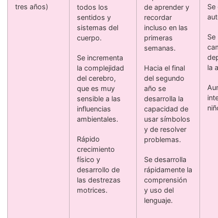
tres años)
Se 
todos los
de aprender y
aut
sentidos y
recordar
sistemas del
incluso en las
Se 
cuerpo.
primeras
cam
semanas.
de
Se incrementa
la 
la complejidad
Hacia el final
del cerebro,
del segundo
Au
que es muy
año se
int
sensible a las
desarrolla la
niñ
influencias
capacidad de
ambientales.
usar símbolos
y de resolver
Rápido
problemas.
crecimiento
físico y
Se desarrolla
desarrollo de
rápidamente la
las destrezas
comprensión
motrices.
y uso del
lenguaje.