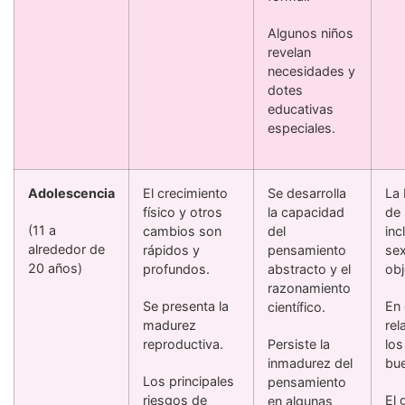
Algunos niños
revelan
necesidades y
dotes
educativas
especiales.
Adolescencia
El crecimiento
Se desarrolla
La
físico y otros
la capacidad
de 
(11 a
cambios son
del
inc
alrededor de
rápidos y
pensamiento
sex
20 años)
profundos.
abstracto y el
obj
razonamiento
Se presenta la
En 
científico.
madurez
rel
reproductiva.
Persiste la
los
inmadurez del
bu
Los principales
pensamiento
riesgos de
El 
en algunas