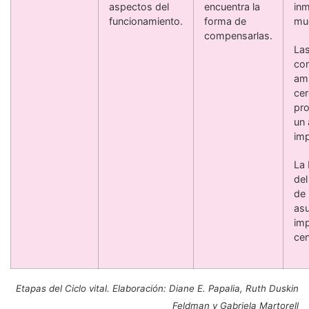
aspectos del
encuentra la
inm
funcionamiento.
forma de
mue
compensarlas.
Las
con
am
ce
pr
un
imp
La
del
de 
as
imp
cen
Etapas del Ciclo vital. Elaboración: Diane E. Papalia, Ruth Duskin
Feldman y Gabriela Martorell