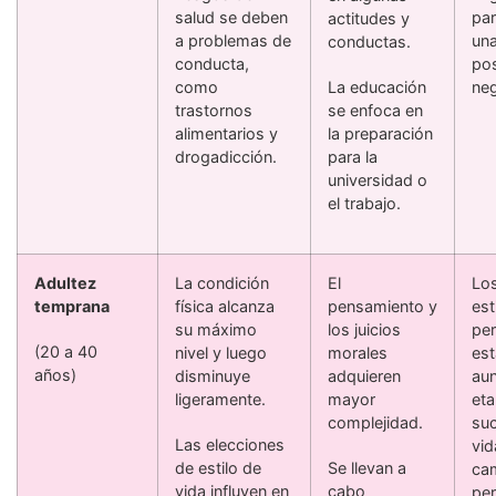
salud se deben
par
actitudes y
a problemas de
una
conductas.
conducta,
pos
como
La educación
neg
trastornos
se enfoca en
alimentarios y
la preparación
drogadicción.
para la
universidad o
el trabajo.
Adultez
La condición
El
Los
temprana
física alcanza
pensamiento y
est
su máximo
los juicios
per
(20 a 40
nivel y luego
morales
est
años)
disminuye
adquieren
aun
ligeramente.
mayor
eta
complejidad.
suc
Las elecciones
vid
de estilo de
Se llevan a
ca
vida influyen en
cabo
per