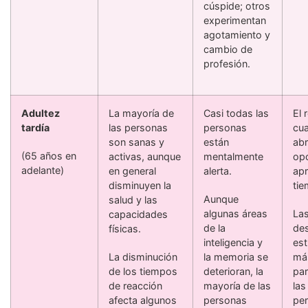
cúspide; otros
experimentan
agotamiento y
cambio de
profesión.
Adultez
La mayoría de
Casi todas las
El r
tardía
las personas
personas
cua
son sanas y
están
ab
(65 años en
activas, aunque
mentalmente
op
adelante)
en general
alerta.
apr
disminuyen la
tie
Aunque
salud y las
algunas áreas
La
capacidades
de la
des
físicas.
inteligencia y
est
La disminución
la memoria se
más
de los tiempos
deterioran, la
par
de reacción
mayoría de las
las
afecta algunos
personas
per