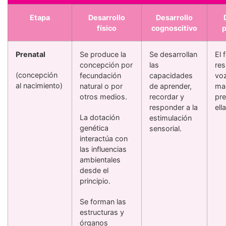
Etapa
Desarrollo
Desarrollo
físico
cognoscitivo
p
Prenatal
Se produce la
Se desarrollan
El 
concepción por
las
res
(concepción
fecundación
capacidades
voz
al nacimiento)
natural o por
de aprender,
mad
otros medios.
recordar y
pre
responder a la
ella
La dotación
estimulación
genética
sensorial.
interactúa con
las influencias
ambientales
desde el
principio.
Se forman las
estructuras y
órganos