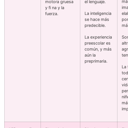
má
motora gruesa
el lenguaje.
ima
y fi na y la
La inteligencia
ela
fuerza.
se hace más
por
predecible.
más
La experiencia
So
preescolar es
alt
común, y más
agr
aún la
tem
preprimaria.
La 
tod
cen
vid
per
niñ
má
imp