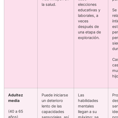
la salud.
elecciones
educativas y
Se 
laborales, a
rel
veces
ínt
después de
est
una etapa de
per
exploración.
pe
si
dur
Cas
ca
mu
hij
Adultez
Puede iniciarse
Las
Pro
media
un deterioro
habilidades
des
lento de las
mentales
sen
(40 a 65
capacidades
llegan a su
ide
años)
sensoriales, así
máximo; se
pro