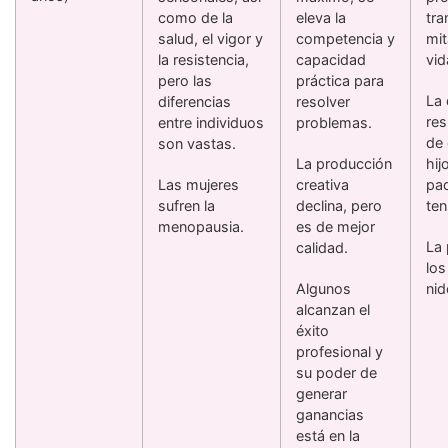
como de la
eleva la
tra
salud, el vigor y
competencia y
mit
la resistencia,
capacidad
vid
pero las
práctica para
La 
diferencias
resolver
res
entre individuos
problemas.
de 
son vastas.
La producción
hij
Las mujeres
creativa
pa
sufren la
declina, pero
ten
menopausia.
es de mejor
La 
calidad.
los
Algunos
nid
alcanzan el
éxito
profesional y
su poder de
generar
ganancias
está en la