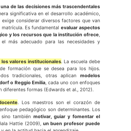
s
una de las decisiones más trascendentales
ra significativa en el desarrollo académico,
 exige considerar diversos factores que van
la matrícula. Es fundamental
evaluar aspectos
co y los recursos que la institución ofrece
,
 el más adecuado para las necesidades y
y los valores institucionales
. La escuela debe
o de formación que se desea para los hijos.
dos tradicionales, otras aplican
modelos
orf o Reggio Emilia
, cada uno con enfoques
n diferentes formas (Edwards et al., 2012).
 docente
. Los maestros son el corazón de
y enfoque pedagógico son determinantes. Los
, sino también
motivar, guiar y fomentar el
ala Hattie (2009),
un buen profesor puede
y en la actitud hacia el aprendizaje.