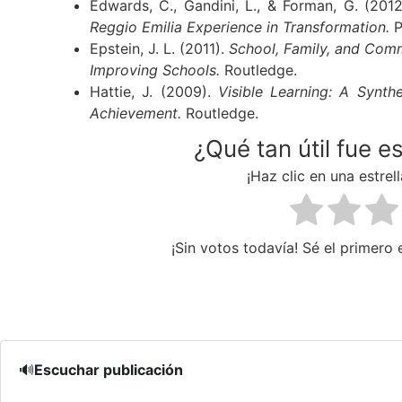
Edwards, C., Gandini, L., & Forman, G. (201
Reggio Emilia Experience in Transformation.
P
Epstein, J. L. (2011).
School, Family, and Comm
Improving Schools.
Routledge.
Hattie, J. (2009).
Visible Learning: A Synth
Achievement.
Routledge.
¿Qué tan útil fue e
¡Haz clic en una estrell
¡Sin votos todavía! Sé el primero e
🔊
Escuchar publicación