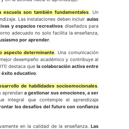
la escuela son también fundamentales
. Un
dizaje. Las instalaciones deben incluir
aulas
tivas y espacios recreativos
diseñados para
ntorno adecuado no solo facilita la enseñanza,
tusiasmo por aprender
.
tro aspecto determinante
. Una comunicación
n mejor desempeño académico y contribuye al
2011) destaca que
la colaboración activa entre
 éxito educativo
.
esarrollo de habilidades socioemocionales
.
os aprendan
a gestionar sus emociones, a ser
ue integral que contemple el aprendizaje
rontar los desafíos del futuro con confianza
tivamente en la calidad de la enseñanza.
Las