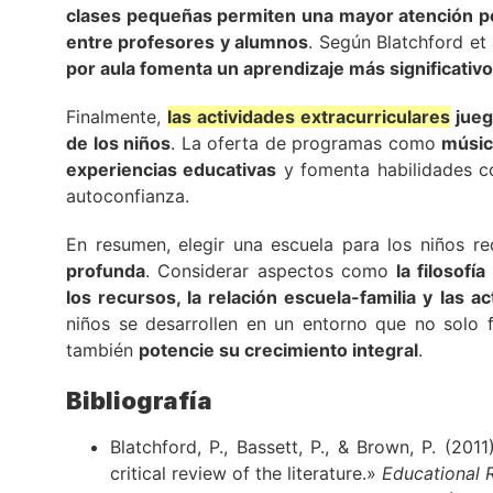
clases pequeñas permiten una mayor atención pe
entre profesores y alumnos
. Según Blatchford et 
por aula fomenta un aprendizaje más significativ
Finalmente,
las actividades extracurriculares
juega
de los niños
. La oferta de programas como
músic
experiencias educativas
y fomenta habilidades co
autoconfianza.
En resumen, elegir una escuela para los niños r
profunda
. Considerar aspectos como
la filosofí
los recursos, la relación escuela-familia y las a
niños se desarrollen en un entorno que no solo 
también
potencie su crecimiento integral
.
Bibliografía
Blatchford, P., Bassett, P., & Brown, P. (20
critical review of the literature.»
Educational 