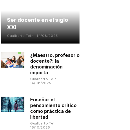
Ser docente en el siglo
XXI
Gualberto Tein
14/08/2025
¿Maestro, profesor o
docente?: la
denominación
importa
Gualberto Tein
14/08/2025
Enseñar el
pensamiento crítico
como práctica de
libertad
Gualberto Tein
16/10/2025