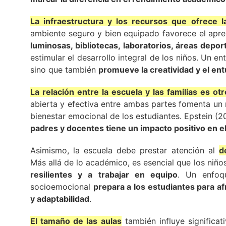
La infraestructura y los recursos que ofrece 
ambiente seguro y bien equipado favorece el apren
luminosas, bibliotecas, laboratorios, áreas depor
estimular el desarrollo integral de los niños. Un e
sino que también
promueve la creatividad y el en
La relación entre la escuela y las familias es o
abierta y efectiva entre ambas partes fomenta u
bienestar emocional de los estudiantes. Epstein (
padres y docentes tiene un impacto positivo en el
Asimismo, la escuela debe prestar atención al
d
Más allá de lo académico, es esencial que los niñ
resilientes y a trabajar en equipo
. Un enfoq
socioemocional
prepara a los estudiantes para af
y adaptabilidad
.
El tamaño de las aulas
también influye significa