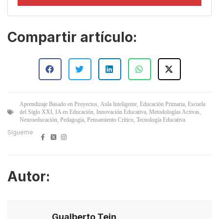
Compartir artículo:
,
,
,
Aprendizaje Basado en Proyectos
Aula Inteligente
Educación Primaria
Escuela
,
,
,
,
del Siglo XXI
IA en Educación
Innovación Educativa
Metodologías Activas
,
,
,
Neuroeducación
Pedagogía
Pensamiento Crítico
Tecnología Educativa
Sígueme
Autor:
Gualberto Tein