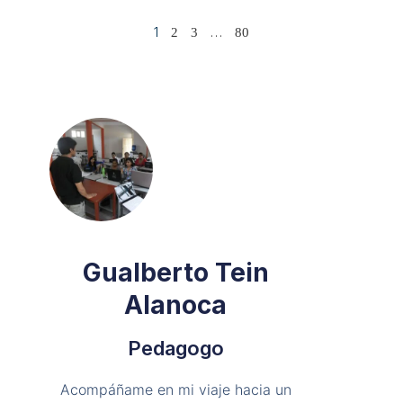
1
…
2
3
80
Gualberto Tein
Alanoca
Pedagogo
Acompáñame en mi viaje hacia un