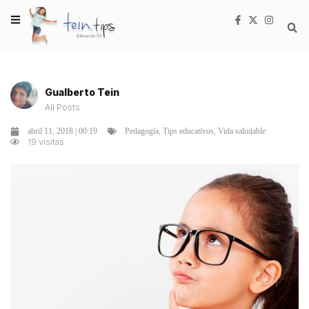
Gualberto Tein
All Posts
,
,
abril 11, 2018 | 00:19
Pedagogía
Tips educativos
Vida saludable
19 visitas