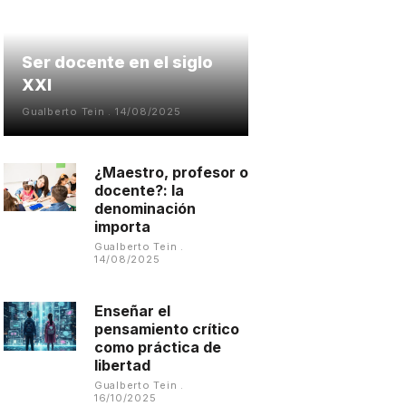
Ser docente en el siglo
XXI
Gualberto Tein
14/08/2025
¿Maestro, profesor o
docente?: la
denominación
importa
Gualberto Tein
14/08/2025
Enseñar el
pensamiento crítico
como práctica de
libertad
Gualberto Tein
16/10/2025