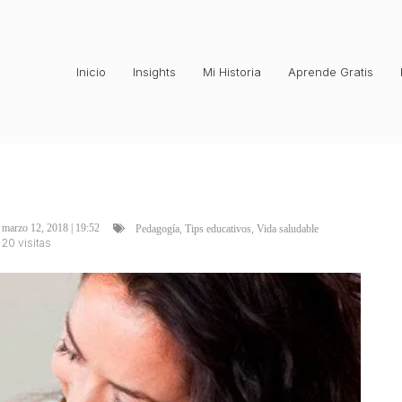
Inicio
Insights
Mi Historia
Aprende Gratis
,
,
marzo 12, 2018 | 19:52
Pedagogía
Tips educativos
Vida saludable
20 visitas