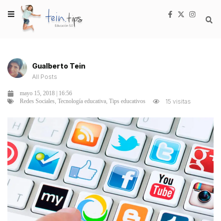
Gualberto Tein
All Posts
mayo 15, 2018 | 16:56
,
,
15 visitas
Redes Sociales
Tecnología educativa
Tips educativos