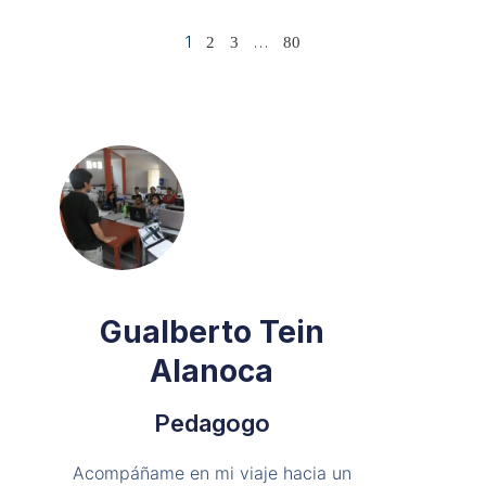
1
…
2
3
80
Gualberto Tein
Alanoca
Pedagogo
Acompáñame en mi viaje hacia un