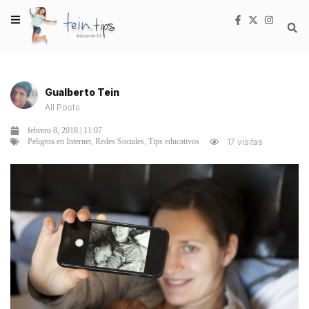
Gualberto Tein
All Posts
febrero 8, 2018 | 11:07
,
,
17 visitas
Peligros en Internet
Redes Sociales
Tips educativos