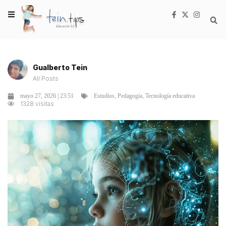
Gualberto Tein
All Posts
,
,
mayo 27, 2026 | 23:51
Estudios
Pedagogía
Tecnología educativa
1328 visitas