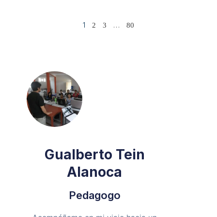
1
…
2
3
80
Gualberto Tein
Alanoca
Pedagogo