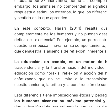
estudiado por Skinner (1953), donde las recompens
embargo, los animales no comprenden el signific
respuesta a estímulos externos, lo que los difere
y sentido en lo que aprenden.
En este contexto, Harari (2014) resalta q
completamente de los humanos y no pueden desarr
definan su existencia”. Por ejemplo, un perro en
cuestiona ni busca innovar en su comportamiento,
que demuestra la ausencia de reflexión inherente 
La educación, en cambio, es un motor de h
trascendencia y la transformación del individuo 
educación como “praxis, reflexión y acción del 
enfatizando que no se limita a la transmisió
cuestionamiento, la crítica y la construcción de so
Esta diferencia tiene implicaciones éticas y peda
los humanos alcanzar su máximo potencial y c
domesticación debe ser entendida como una relac