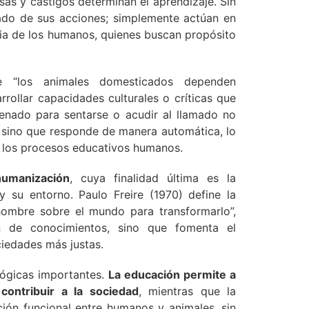
as y castigos determinan el aprendizaje. Sin
ado de sus acciones; simplemente actúan en
ncia de los humanos, quienes buscan propósito
ue “los animales domesticados dependen
ollar capacidades culturales o críticas que
trenado para sentarse o acudir al llamado no
 sino que responde de manera automática, lo
a los procesos educativos humanos.
umanización
, cuya finalidad última es la
y su entorno. Paulo Freire (1970) define la
hombre sobre el mundo para transformarlo”,
n de conocimientos, sino que fomenta el
ciedades más justas.
gógicas importantes.
La educación permite a
ontribuir a la sociedad
, mientras que la
ión funcional entre humanos y animales, sin