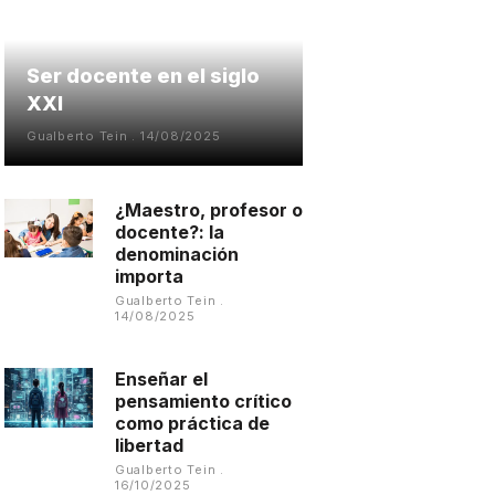
Ser docente en el siglo
XXI
Gualberto Tein
14/08/2025
¿Maestro, profesor o
docente?: la
denominación
importa
Gualberto Tein
14/08/2025
Enseñar el
pensamiento crítico
como práctica de
libertad
Gualberto Tein
16/10/2025