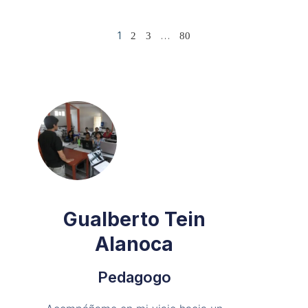
1
…
2
3
80
Gualberto Tein
Alanoca
Pedagogo