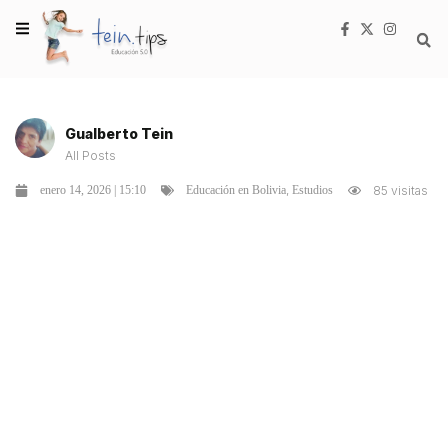
Gualberto Tein
All Posts
,
enero 14, 2026 | 15:10
85 visitas
Educación en Bolivia
Estudios