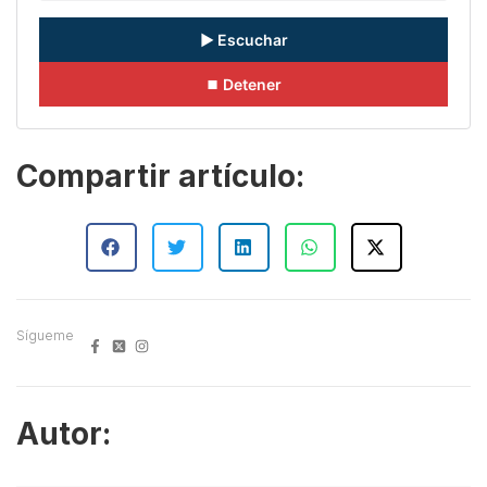
▶ Escuchar
⏹ Detener
Compartir artículo:
Sígueme
Autor: