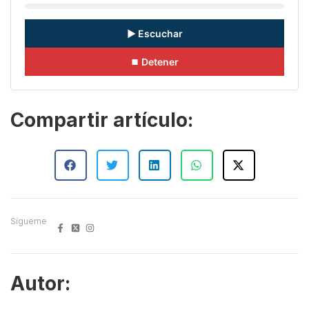
▶ Escuchar
⏹ Detener
Compartir artículo:
Sígueme
Autor: