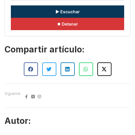
▶ Escuchar
⏹ Detener
Compartir artículo:
Sígueme
Autor: