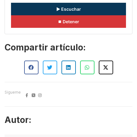
▶ Escuchar
⏹ Detener
Compartir artículo:
Sígueme
Autor: