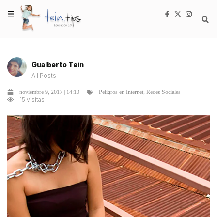
Gualberto Tein
All Posts
,
noviembre 9, 2017 | 14:10
Peligros en Internet
Redes Sociales
15 visitas