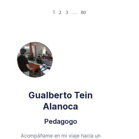
1
…
2
3
80
Gualberto Tein
Alanoca
Pedagogo
Acompáñame en mi viaje hacia un