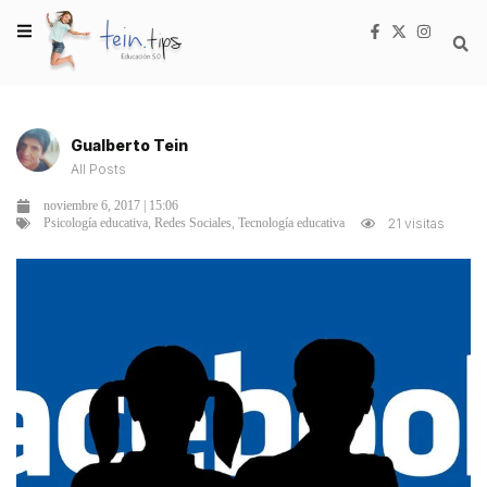
Gualberto Tein
All Posts
noviembre 6, 2017 | 15:06
,
,
21 visitas
Psicología educativa
Redes Sociales
Tecnología educativa