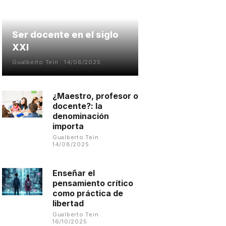
Ser docente en el siglo
XXI
Gualberto Tein
14/08/2025
¿Maestro, profesor o
docente?: la
denominación
importa
Gualberto Tein
14/08/2025
Enseñar el
pensamiento crítico
como práctica de
libertad
Gualberto Tein
16/10/2025