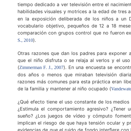
tiempo dedicado a ver televisión entre el nacimient
habilidades visuales y motrices a la edad de tres a
en la exposición deliberada de los niños a un
vocabulario objetivo, pequeños de 12 a 18 meses
comparación con grupos control que no fueron ex
).
S., 2010
Otras razones que dan los padres para exponer a
que el niño disfruta o se relaja al verlos y el u
(
). En una encuesta se encont
Zimmerman F. J., 2007
dos años o menos que miraban televisión diaria
razones más comunes para esta práctica eran liber
de la familia y mantener al niño ocupado (
Vandewater
¿Qué efecto tiene el uso constante de los medios 
¿Estimula el comportamiento agresivo? ¿Tener un
sueño? ¿Los juegos de vídeo y cómputo fomenta
implican el riesgo de que haya tensión ocular y 
evidencias de que el ruido de fondo interﬁere con