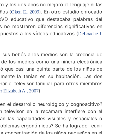
o y los dos años no mejoró el lenguaje ni las
ños (
). En otro estudio enfocado
Oken E., 2009
 DVD educativo que destacaba palabras del
 no mostraron diferencias signiﬁcativas en
puestos a los vídeos educativos (
DeLoache J.
 sus bebés a los medios son la creencia de
so de los medios como una niñera electrónica
ró que casi una quinta parte de los niños de
mente la tenían en su habitación. Las dos
ar el televisor familiar para otros miembros
).
 Elizabeth A., 2007
en el desarrollo neurológico y cognoscitivo?
 televisor en la recámara interﬁere con el
n las capacidades visuales y espaciales o
problemas ergonómicos? Se ha logrado reunir
 la concentración de los niños pequeños en el