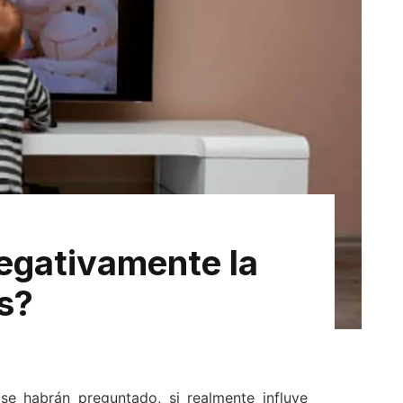
egativamente la
os?
e habrán preguntado, si realmente influye