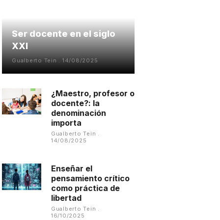
Ser docente en el siglo
XXI
Gualberto Tein
14/08/2025
¿Maestro, profesor o
docente?: la
denominación
importa
Gualberto Tein
14/08/2025
Enseñar el
pensamiento crítico
como práctica de
libertad
Gualberto Tein
16/10/2025