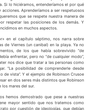
a. Si lo hiciéramos, entenderíamos el por qué
y acciones. Aprenderíamos a ser respetuosos
i queremos que se respete nuestra manera de
or respetar las posiciones de los demás. Y
oincidimos en muchos aspectos.
» en el capítulo séptimo, nos narra sobre
s de Viernes (un canibal) en la playa. Ya no
ementos, de los que había sobrevivido “de
debía enfrentar, pero no “de cualquier modo”,
ter nos dice que tratar a las personas como
gar. “La posibilidad de comprenderle desde
o de vista”. Y el ejemplo de Robinson Crusoe
nsar en dos seres más distintos que Robinson
e los mares del sur.
anos hemos demostrado que pese a nuestras
 tiene mayor sentido que nos tratemos como
trato por cuestión de ideologías, que debían