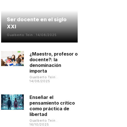
Ser docente en el siglo
XXI
Gualberto Tein
14/08/2025
¿Maestro, profesor o
docente?: la
denominación
importa
Gualberto Tein
14/08/2025
Enseñar el
pensamiento crítico
como práctica de
libertad
Gualberto Tein
16/10/2025