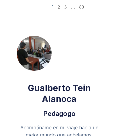
1
…
2
3
80
Gualberto Tein
Alanoca
Pedagogo
Acompáñame en mi viaje hacia un
mejor mundo que anhelamos.